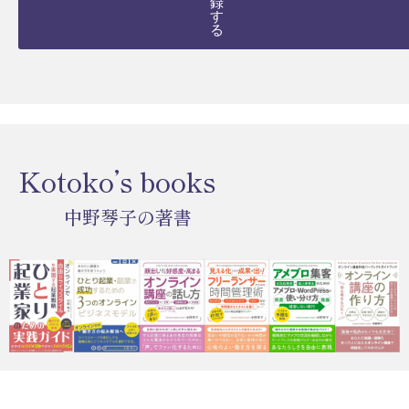
録
す
る
Kotoko’s books
中野琴子の著書