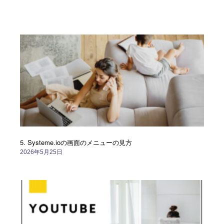
ペ
ペ
ペ
ペ
ペ
ペ
ー
ー
ー
ー
ー
ー
ジ
ジ
ジ
ジ
ジ
ジ
5. Systeme.ioの画面のメニューの見方
2026年5月25日