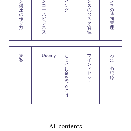
ン
ン
ィ
ン
ン
講
コ
ン
ス
ス
座
ー
グ
の
の
の
ス
タ
時
作
ビ
ス
間
り
ジ
ク
管
方
ネ
管
理
ス
理
集
Udemy
も
マ
わ
客
っ
イ
た
と
ン
し
お
ド
の
金
セ
記
を
ッ
録
作
ト
る
に
は
All contents