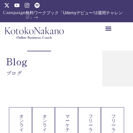
内
X
Y
I
S
-
o
n
p
容
Campaign:
無料ワークブック「Udemyデビュー12週間チャレン
t
u
s
o
ジ」→
を
w
t
t
t
ス
i
u
a
i
t
b
g
f
キ
t
e
r
y
ッ
e
a
プ
r
m
Blog
ブログ
オ
オ
マ
フ
フ
ン
ン
ー
リ
リ
ラ
ラ
ケ
ー
ー
イ
イ
テ
ラ
ラ