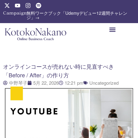
内
X
Y
I
S
-
o
n
p
容
Campaign:
無料ワークブック「Udemyデビュー12週間チャレン
t
u
s
o
ジ」→
を
w
t
t
t
ス
i
u
a
i
t
b
g
f
キ
t
e
r
y
ッ
e
a
プ
r
m
オンラインコースが売れない時に見直すべき
「Before / After」の作り方
中野琴子
5月 22, 2026
12:21 pm
Uncategorized