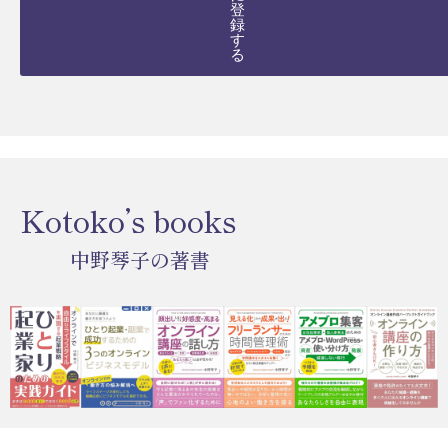
登
録
す
る
Kotoko’s books
中野琴子の著書