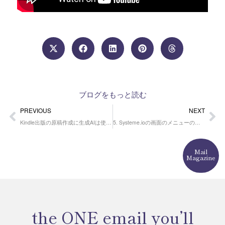
ブログをもっと読む
Prev
Ne
PREVIOUS
NEXT
Kindle出版の原稿作成に生成AIは使っている？出版11冊目までのAI活用法
5. Systeme.ioの画面のメニューの見方
Mail
Magazine
the ONE email you’ll