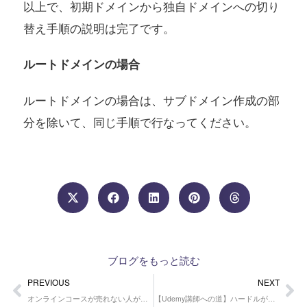
以上で、初期ドメインから独自ドメインへの切り
替え手順の説明は完了です。
ルートドメインの場合
ルートドメインの場合は、サブドメイン作成の部
分を除いて、同じ手順で行なってください。
ブログをもっと読む
Prev
Ne
PREVIOUS
NEXT
オンラインコースが売れない人が見落としがちな「最初の成功体験」
【Udemy講師への道】ハードルが高い？動画編集やレビュー、価格設定の不安にお答えします