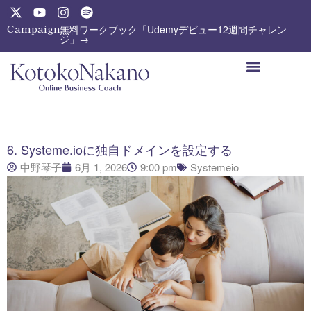
内
X
Y
I
S
-
o
n
p
容
Campaign:
無料ワークブック「Udemyデビュー12週間チャレン
t
u
s
o
ジ」→
を
w
t
t
t
ス
i
u
a
i
t
b
g
f
キ
t
e
r
y
ッ
e
a
プ
r
m
6. Systeme.ioに独自ドメインを設定する
中野琴子
6月 1, 2026
9:00 pm
Systemeio