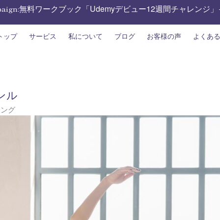
無料ワークブック「Udemyデビュー12週間チャレンジ」
aign:
トップ
サービス
私について
ブログ
お客様の声
よくあ
ンル
ィング