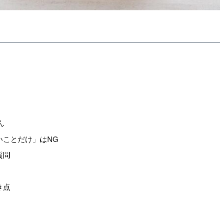
ん
いことだけ」はNG
質問
き点