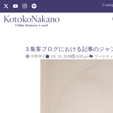
内
X
Y
I
S
Camp
-
o
n
p
容
t
u
s
o
を
w
t
t
t
ス
i
u
a
i
キ
t
b
g
f
t
e
r
y
ッ
e
a
プ
r
m
3.集客ブログにおける記事のジャ
中野琴子
3月 16, 2026
9:00 pm
マーケテ