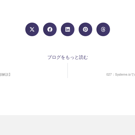
ブログをもっと読む
手順解説】
027：System