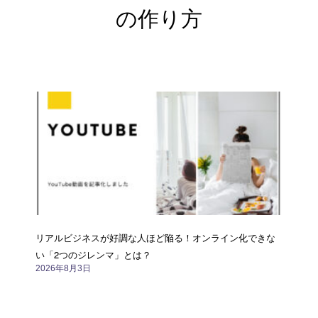
の作り方
ペ
ペ
ペ
ペ
ー
ー
ー
ー
ジ
ジ
ジ
ジ
リアルビジネスが好調な人ほど陥る！オンライン化できな
い「2つのジレンマ」とは？
2026年8月3日