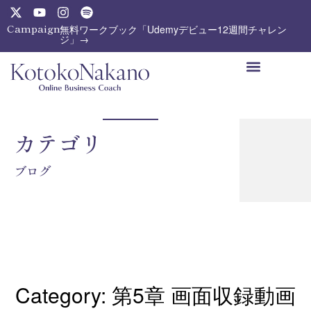
内
X
Y
I
S
-
o
n
p
容
Campaign:
無料ワークブック「Udemyデビュー12週間チャレン
t
u
s
o
ジ」→
を
w
t
t
t
ス
i
u
a
i
t
b
g
f
キ
t
e
r
y
ッ
e
a
プ
r
m
カテゴリ
ブログ
Category: 第5章 画面収録動画