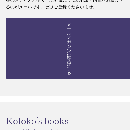
るのがメールです。ぜひご登録くださいませ。
メ
ー
ル
マ
ガ
ジ
ン
に
登
録
す
る
Kotoko’s books