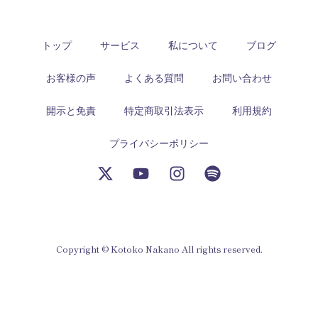
トップ
サービス
私について
ブログ
お客様の声
よくある質問
お問い合わせ
開示と免責
特定商取引法表示
利用規約
プライバシーポリシー
X
Y
I
S
-
o
n
p
t
u
s
o
w
t
t
t
i
u
a
i
t
b
g
f
Copyright © Kotoko Nakano All rights reserved.
t
e
r
y
e
a
r
m