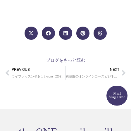
ブログをもっと読む
Prev
Ne
PREVIOUS
NEXT
ライブレッスン＠おけいcom（2023年2月24日）
英語圏のオンラインコースビジネスのツールの費用は全部でいくらかかる？
Mail
Magazine