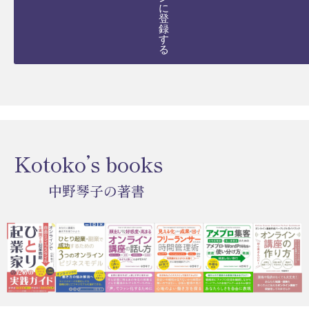
に
登
録
す
る
Kotoko’s books
中野琴子の著書