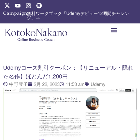
内
X
Y
I
S
-
o
n
p
容
Campaign:
無料ワークブック「Udemyデビュー12週間チャレン
t
u
s
o
ジ」→
を
w
t
t
t
ス
i
u
a
i
t
b
g
f
キ
t
e
r
y
ッ
e
a
プ
r
m
Udemyコース割引クーポン：【リニューアル・隠れ
た名作】ほとんど1,200円
中野琴子
2月 22, 2023
11:53 am
Udemy