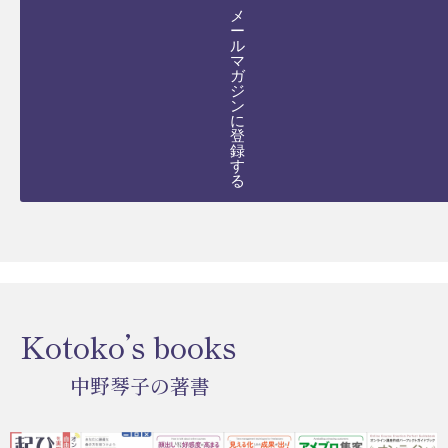
メ
ー
ル
マ
ガ
ジ
ン
に
登
録
す
る
Kotoko’s books
中野琴子の著書