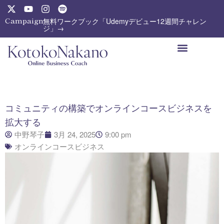
内
X
Y
I
S
-
o
n
p
容
Campaign:
無料ワークブック「Udemyデビュー12週間チャレン
t
u
s
o
ジ」→
を
w
t
t
t
ス
i
u
a
i
t
b
g
f
キ
t
e
r
y
ッ
e
a
プ
r
m
コミュニティの構築でオンラインコースビジネスを
拡大する
中野琴子
3月 24, 2025
9:00 pm
オンラインコースビジネス